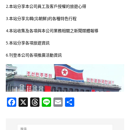
2.本站分享本公司員工及客戶授權的旅遊心得
3.本站分享北韓(北朝鮮)的各種特色行程
4.本站收集及各項與本公司業務相關之新聞媒體報導
5.本站分享各項旅遊資訊
6.刊登本公司各項推廣活動資訊
F
X
T
Li
E
分
a
h
n
m
享
c
r
e
ai
e
e
l