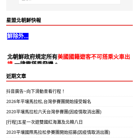
b
a
o
d
星盟北朝鮮快報
北朝鮮政府歡迎全球遊客前來北朝鮮旅遊,但是南朝
o
s
鮮除外...
k
北朝鮮政府規定所有
美國國籍遊客不可搭乘火車出
境
,一律需搭乘飛機。
近期文章
抖音廣告~向下滑動查看行程！
2026年平壤馬拉松,台灣參賽團開始接受報名
2020平壤馬拉松六天台灣參賽團(因疫情取消出團)
[行程]五星一次遊雙國紅海灘及北韓八日
2020平壤國際馬拉松參賽團開始招募(因疫情取消出團)