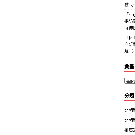
驗…
「
kin
採訪
發佈
「
Jef
立新
驗…
彙整
分類
北朝
北朝
推廣