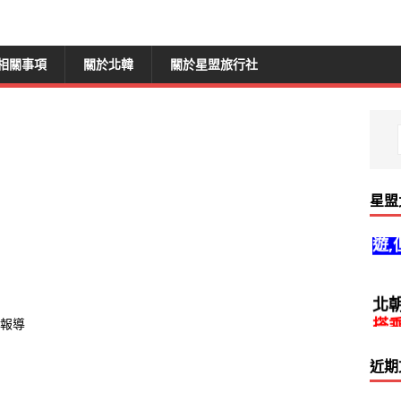
相關事項
關於北韓
關於星盟旅行社
星盟
北
遊,
北
搭
體報導
近期