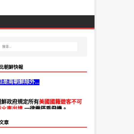
北朝鮮快報
朝鮮政府歡迎全球遊客前來北朝鮮旅
但是南朝鮮除外...
朝鮮政府規定所有
美國國籍遊客不可
乘火車出境
,一律需搭乘飛機。
文章