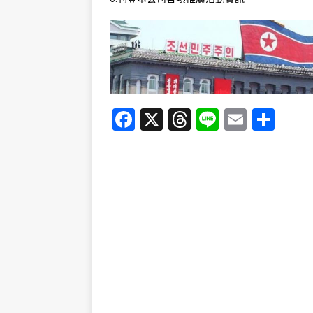
F
X
T
Li
E
分
a
h
n
m
享
c
r
e
ai
e
e
l
b
a
o
d
o
s
k