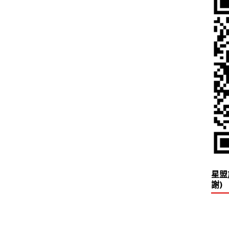
星盟
謝)