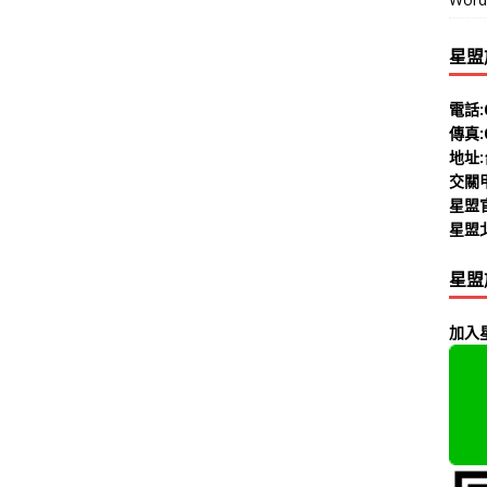
星盟
電話:0
傳真:0
地址:
交關甲
星盟
星盟
星盟
加入