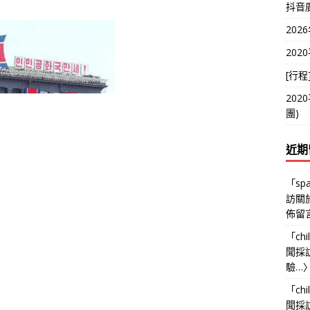
抖音
20
20
[行
20
團)
近期
「
sp
訪關
佈留
「
chi
聞採
驗…
「
chi
聞採