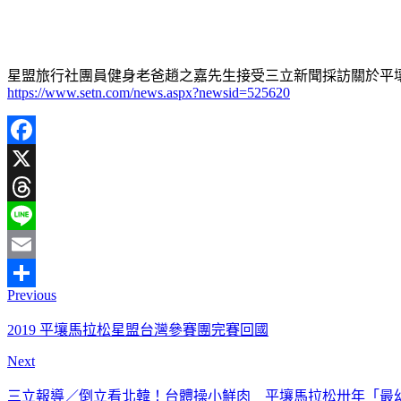
星盟旅行社團員健身老爸趙之嘉先生接受三立新聞採訪關於平
https://www.setn.com/news.aspx?newsid=525620
Facebook
X
Threads
Line
Email
Previous
分
享
2019 平壤馬拉松星盟台灣參賽團完賽回國
Next
三立報導／倒立看北韓！台體操小鮮肉 平壤馬拉松卅年「最