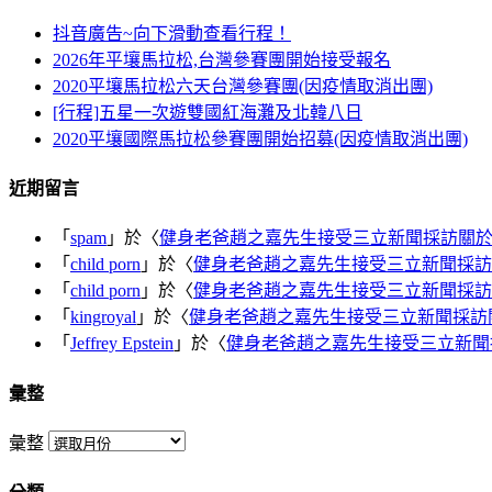
抖音廣告~向下滑動查看行程！
2026年平壤馬拉松,台灣參賽團開始接受報名
2020平壤馬拉松六天台灣參賽團(因疫情取消出團)
[行程]五星一次遊雙國紅海灘及北韓八日
2020平壤國際馬拉松參賽團開始招募(因疫情取消出團)
近期留言
「
spam
」於〈
健身老爸趙之嘉先生接受三立新聞採訪關
「
child porn
」於〈
健身老爸趙之嘉先生接受三立新聞採訪
「
child porn
」於〈
健身老爸趙之嘉先生接受三立新聞採訪
「
kingroyal
」於〈
健身老爸趙之嘉先生接受三立新聞採訪
「
Jeffrey Epstein
」於〈
健身老爸趙之嘉先生接受三立新聞
彙整
彙整