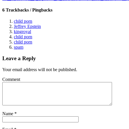
6 Trackbacks / Pingbacks
child porn
Jeffrey Epstein
kingroyal
child porn
child porn
spam
Leave a Reply
Your email address will not be published.
Comment
Name
*