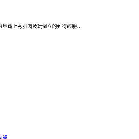
壤地鐵上秀肌肉及玩倒立的難得經驗…
幼齒」