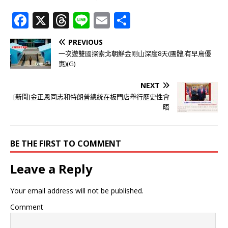
F
X
T
Li
E
分
a
h
n
m
享
PREVIOUS
c
r
e
ai
一次遊雙國探索北朝鮮金剛山深度8天(團體,有早鳥優
e
e
l
惠)(G)
b
a
NEXT
o
d
[新聞]金正恩同志和特朗普總統在板門店舉行歷史性會
晤
o
s
k
BE THE FIRST TO COMMENT
Leave a Reply
Your email address will not be published.
Comment