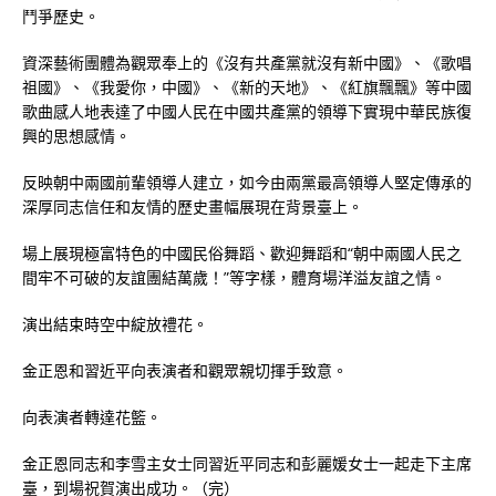
鬥爭歷史。
資深藝術團體為觀眾奉上的《沒有共產黨就沒有新中國》、《歌唱
祖國》、《我愛你，中國》、《新的天地》、《紅旗飄飄》等中國
歌曲感人地表達了中國人民在中國共產黨的領導下實現中華民族復
興的思想感情。
反映朝中兩國前輩領導人建立，如今由兩黨最高領導人堅定傳承的
深厚同志信任和友情的歷史畫幅展現在背景臺上。
場上展現極富特色的中國民俗舞蹈、歡迎舞蹈和“朝中兩國人民之
間牢不可破的友誼團結萬歲！”等字樣，體育場洋溢友誼之情。
演出結束時空中綻放禮花。
金正恩和習近平向表演者和觀眾親切揮手致意。
向表演者轉達花籃。
金正恩同志和李雪主女士同習近平同志和彭麗媛女士一起走下主席
臺，到場祝賀演出成功。（完）