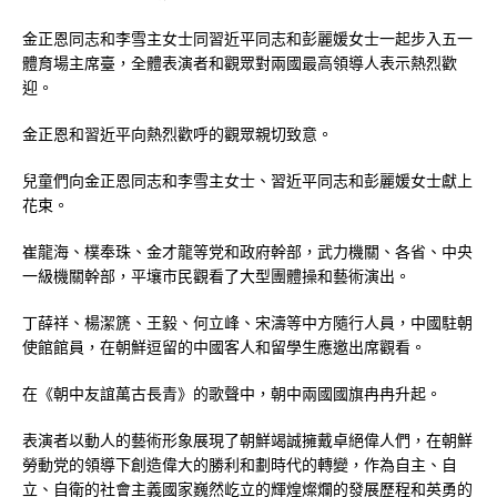
金正恩同志和李雪主女士同習近平同志和彭麗媛女士一起步入五一
體育場主席臺，全體表演者和觀眾對兩國最高領導人表示熱烈歡
迎。
金正恩和習近平向熱烈歡呼的觀眾親切致意。
兒童們向金正恩同志和李雪主女士、習近平同志和彭麗媛女士獻上
花束。
崔龍海、樸奉珠、金才龍等党和政府幹部，武力機關、各省、中央
一級機關幹部，平壤市民觀看了大型團體操和藝術演出。
丁薛祥、楊潔篪、王毅、何立峰、宋濤等中方隨行人員，中國駐朝
使館館員，在朝鮮逗留的中國客人和留學生應邀出席觀看。
在《朝中友誼萬古長青》的歌聲中，朝中兩國國旗冉冉升起。
表演者以動人的藝術形象展現了朝鮮竭誠擁戴卓絕偉人們，在朝鮮
勞動党的領導下創造偉大的勝利和劃時代的轉變，作為自主、自
立、自衛的社會主義國家巍然屹立的輝煌燦爛的發展歷程和英勇的