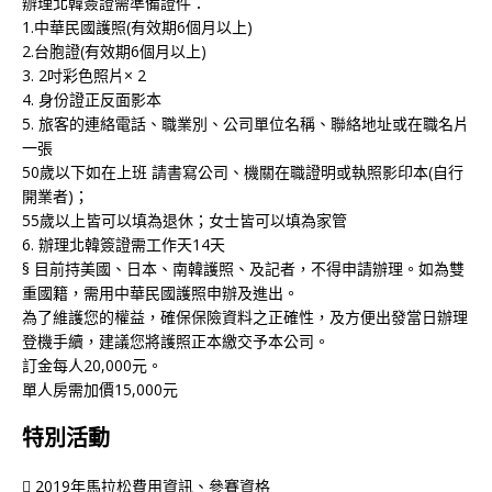
辦理北韓簽證需準備證件：
1.中華民國護照(有效期6個月以上)
2.台胞證(有效期6個月以上)
3. 2吋彩色照片× 2
4. 身份證正反面影本
5. 旅客的連絡電話、職業別、公司單位名稱、聯絡地址或在職名片
一張
50歲以下如在上班 請書寫公司、機關在職證明或執照影印本(自行
開業者)；
55歲以上皆可以填為退休；女士皆可以填為家管
6. 辦理北韓簽證需工作天14天
§ 目前持美國、日本、南韓護照、及記者，不得申請辦理。如為雙
重國籍，需用中華民國護照申辦及進出。
為了維護您的權益，確保保險資料之正確性，及方便出發當日辦理
登機手續，建議您將護照正本繳交予本公司。
訂金每人20,000元。
單人房需加價15,000元
特別活動
 2019年馬拉松費用資訊、參賽資格