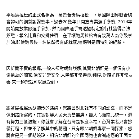
平壤馬拉松的正式名稱為「萬景台獎馬拉松」，是國際田徑聯合總
會認可的銅質認證賽事。過去20幾年只開放專業選手參賽, 2014年
開始開放業餘選手參加, 然而國際選手需透過特定旅行社獲得合法
簽證、報名比賽和安排住宿。在平壤跑馬拉松會有幾萬人為你鼓掌
加油,即使跑最後一名依然很有成就感,這絕對是個特別的經驗。
因新聞不實的報導,一般人都對朝鮮誤解,其實北朝鮮是一個沒有小
偷搶劫的國家,治安非常安全,人民都非常善良,純樸,對觀光客非常友
善,來一趟您就可以感受到。
跟著民視採訪胡婉玲的路線，您將會對北韓有不同的認識，而不是
像網路所寫的，其實朝鮮人民天真憂無慮，最大心願南北統一，還
有努力三餐溫飽，你就會了解在台灣是多麼幸福，台灣業者只會抄
襲行程，但並不了解其中的精髓，只有跟北朝鮮專家一同探索，您
將會是另一個胡婉玲，相信北朝鮮的全國同胞也會謝謝您的正面宣