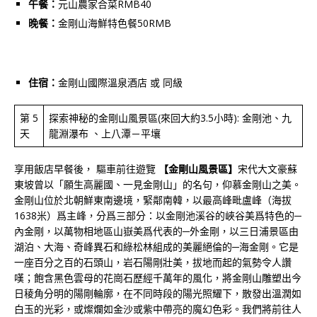
午餐：
元山農家合菜RMB40
晚餐：
金剛山海鮮特色餐50RMB
住宿：
金剛山國際溫泉酒店 或 同級
第 5
探索神秘的金剛山風景區(來回大約3.5小時): 金剛池、九
天
龍淵瀑布 、上八潭－平壤
享用飯店早餐後， 驅車前往遊覽
【金剛山風景區】
宋代大文豪蘇
東坡曾以「願生高麗國、一見金剛山」的名句，仰慕金剛山之美。
金剛山位於北朝鮮東南邊境，緊鄰南韓，以最高峰毗盧峰（海拔
1638米）爲主峰，分爲三部分：以金剛池溪谷的峽谷美爲特色的─
內金剛，以萬物相地區山嶽美爲代表的─外金剛，以三日浦景區由
湖泊、大海、奇峰異石和綠松林組成的美麗絕倫的─海金剛。它是
一座百分之百的石頭山，岩石陽剛壯美，拔地而起的氣勢令人讚
嘆；飽含黑色雲母的花崗石歷經千萬年的風化，將金剛山雕塑出今
日稜角分明的陽剛輪廓，在不同時段的陽光照耀下，散發出溫潤如
白玉的光彩，或燦爛如金沙或紫中帶亮的魔幻色彩。我們將前往人