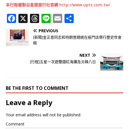
本行程複製自星盟旅行社官網 http://www.upts.com.tw/
F
X
T
Li
E
分
a
h
n
m
享
PREVIOUS
c
r
e
ai
[新聞]金正恩同志和特朗普總統在板門店舉行歷史性會
e
e
l
晤
b
a
NEXT
o
d
[行程]五星一次遊雙國紅海灘及北韓八日
o
s
k
BE THE FIRST TO COMMENT
Leave a Reply
Your email address will not be published.
Comment