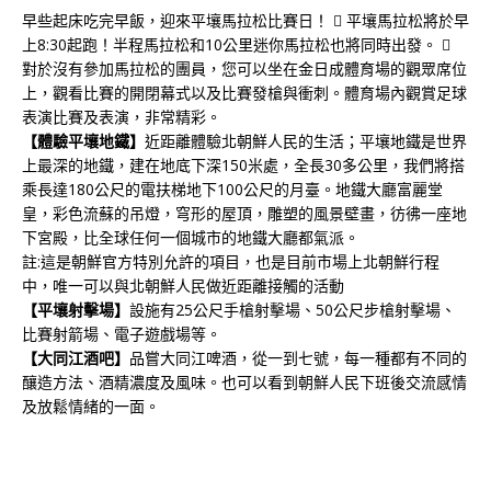
早些起床吃完早飯，迎來平壤馬拉松比賽日！  平壤馬拉松將於早
上8:30起跑！半程馬拉松和10公里迷你馬拉松也將同時出發。 
對於沒有參加馬拉松的團員，您可以坐在金日成體育場的觀眾席位
上，觀看比賽的開閉幕式以及比賽發槍與衝刺。體育場內觀賞足球
表演比賽及表演，非常精彩。
【體驗平壤地鐵】
近距離體驗北朝鮮人民的生活；平壤地鐵是世界
上最深的地鐵，建在地底下深150米處，全長30多公里，我們將搭
乘長達180公尺的電扶梯地下100公尺的月臺。地鐵大廳富麗堂
皇，彩色流蘇的吊燈，穹形的屋頂，雕塑的風景壁畫，彷彿一座地
下宮殿，比全球任何一個城市的地鐵大廳都氣派。
註:這是朝鮮官方特別允許的項目，也是目前市場上北朝鮮行程
中，唯一可以與北朝鮮人民做近距離接觸的活動
【平壤射擊場】
設施有25公尺手槍射擊場、50公尺步槍射擊場、
比賽射箭場、電子遊戲場等。
【大同江酒吧】
品嘗大同江啤酒，從一到七號，每一種都有不同的
釀造方法、酒精濃度及風味。也可以看到朝鮮人民下班後交流感情
及放鬆情緒的一面。