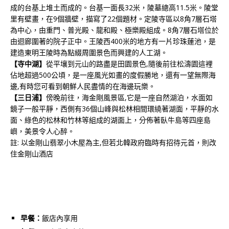
成的台基上堆土而成的。台基一面長32米，陵墓總高11.5米。陵堂
里有壁畫，在9個牆壁，描寫了22個題材。定陵寺區以8角7層石塔
為中心，由重門、普光殿、龍和殿、極樂殿組成。8角7層石塔位於
由迴廊圍著的院子正中。王陵西400米的地方有一片珍珠蓮池，是
建造東明王陵時為點綴周圍景色而興建的人工湖。
【寺中湖】
從平壤到元山的路盡是田園景色,隨後前往松濤園這裡
佔地超過500公頃，是一座風光如畫的度假勝地，還有一望無際海
邊,有時您可看到朝鮮人民盡情的在海邊玩樂。
【三日浦】
傍晚前往，海金剛風景區,它是一座自然湖泊，水面如
鏡子一般平靜，西側有36個山峰與松林相間環繞著湖面，平靜的水
面、綠色的松林和竹林等組成的湖面上，分佈著臥牛島等四座島
嶼，美景令人心醉。
註: 以金剛山翡翠小木屋為主,但若北韓政府臨時有招待元首，則改
住金剛山酒店
早餐：
飯店內享用