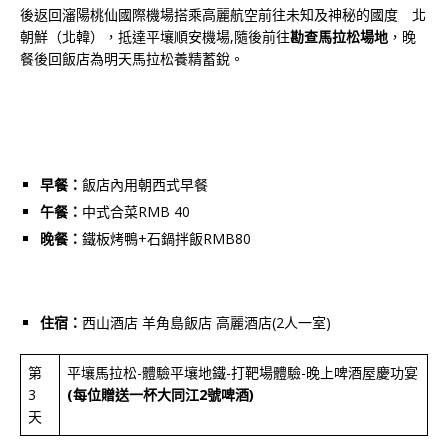
後返回瀋陽桃仙國際機場搭乘高麗航空前往未知及神秘的國度 北
朝鮮（北韓），抵達平壤順安機場,隨後前往
勘查馬拉松場地
，晚
餐後回飯店為明天馬拉松養精蓄銳。
早餐：
飯店內用朝西式早餐
午餐：
中式合菜RMB 40
晚餐：
鐵板烤鴨+石鍋拌飯RMB80
住宿：
西山酒店 羊角島飯店 高麗酒店(2人一室)
第
平壤馬拉松-體驗平壤地鐵-打靶場體驗-晚上啤酒屋慶功宴
3
(每位贈送一杯大同江2號啤酒)
天