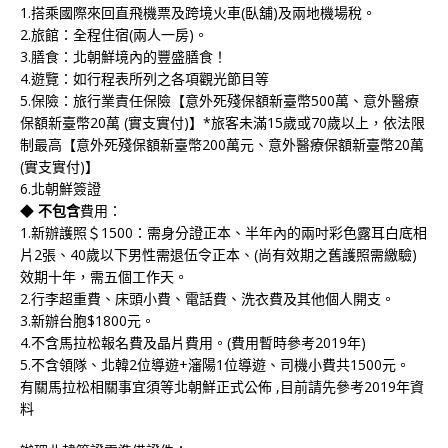
1.搭乘國際來回直飛機票及跨境火車(臥舖)及兩地機場稅。
2.旅館：全程住宿(兩人一房)。
3.膳食：北朝鮮境內的豐盛膳食！
4.遊覽：如行程表所列之各項觀光節目等
5.保險：旅行業責任保險【意外死殘保額新臺幣500萬、意外醫療
保額新臺幣20萬 (實支實付)】*旅客未滿15歲或70歲以上，依法限
制最高【意外死殘保額新臺幣200萬元、意外醫療保額新臺幣20萬
(實支實付)】
6.北朝鮮簽證
◆
不包含
費用：
1.新辦護照＄1500：需身分證正本、半年內的兩吋彩色露耳白底相
片2張、40歲以下男性需退伍令正本、(尚有效期之舊護照需繳驗)
效期十年，需五個工作天。
2.行李超重費、床頭小費、電話費、洗衣費及其他個人開支。
3.新辦台胞$1800元。
4.不含馬拉松報名費及晶片費用。(費用暫時參考2019年)
5.不含領隊、北韓2位導遊+瀋陽1位導遊、司機小費共1500元。
有關馬拉松相關事宜須等北朝鮮正式公佈 ,目前請先參考2019年資
料