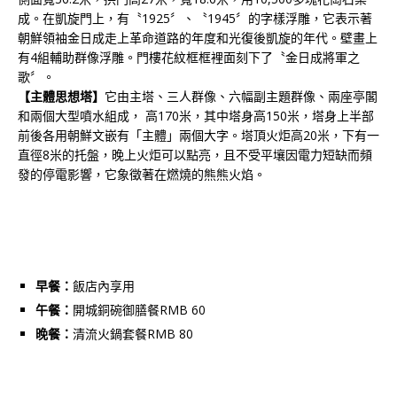
成。在凱旋門上，有〝1925〞、〝1945〞的字樣浮雕，它表示著
朝鮮領袖金日成走上革命道路的年度和光復後凱旋的年代。壁畫上
有4組輔助群像浮雕。門樓花紋框框裡面刻下了〝金日成將軍之
歌〞。
【主體思想塔】
它由主塔、三人群像、六幅副主題群像、兩座亭閣
和兩個大型噴水組成， 高170米，其中塔身高150米，塔身上半部
前後各用朝鮮文嵌有「主體」兩個大字。塔頂火炬高20米，下有一
直徑8米的托盤，晚上火炬可以點亮，且不受平壤因電力短缺而頻
發的停電影響，它象徵著在燃燒的熊熊火焰。
早餐：
飯店內享用
午餐：
開城銅碗御膳餐RMB 60
晚餐：
清流火鍋套餐RMB 80