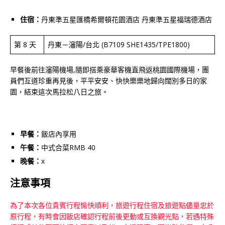
住宿：
丹東準五星匯橋希爾頓花園酒店 丹東準五星福瑞德酒店
第 8 天
丹東－瀋陽/台北 (B7109 SHE1435/TPE1800)
早餐後前往瀋陽機場,隨即搭乘豪華客機直飛返桃園國際機場，團
員們互道珍重再見後，平平安安、快快樂樂地歸向闊別多日的家
園，結束這次馬拉松八日之旅。
早餐：
飯店內享用
午餐：
中式合菜RMB 40
晚餐：
x
注意事項
為了本次各位貴賓行程愉快順利，旅遊行程住宿及旅遊點儘量忠於
原行程，有時會因飯店確認行程前後更動或互換觀光點，若遇特殊