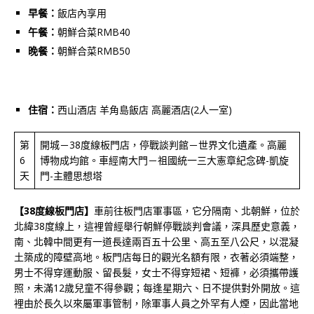
早餐：
飯店內享用
午餐：
朝鮮合菜RMB40
晚餐：
朝鮮合菜RMB50
住宿：
西山酒店 羊角島飯店 高麗酒店(2人一室)
第
開城－38度線板門店，停戰談判館－世界文化遺產。高麗
6
博物成均館。車經南大門－祖國統一三大憲章紀念碑-凱旋
天
門-主體思想塔
【38度線板門店】
車前往板門店軍事區，它分隔南、北朝鮮，位於
北緯38度線上，這裡曾經舉行朝鮮停戰談判會議，深具歷史意義，
南、北韓中間更有一道長達兩百五十公里、高五至八公尺，以混凝
土築成的障壁高地。板門店每日的觀光名額有限，衣著必須端整，
男士不得穿運動服、留長髮，女士不得穿短裙、短褲，必須攜帶護
照，未滿12歲兒童不得參觀；每逢星期六、日不提供對外開放。這
裡由於長久以來屬軍事管制，除軍事人員之外罕有人煙，因此當地