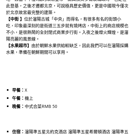
此登基，之後才遷都北京，可說極具歷史價值，更是中國現今僅次
於北京故宮最完整的建築。
【中街 】
位於瀋陽古城「中央」而得名，有很多有名的街頭小
吃，印象最深刻的是街道三五步就有燒烤店，中街上的商店規模也
不小，是很熱鬧的全封閉式商業步行街。入夜之後燈火輝煌，是瀋
陽亮麗的風景線。
【水果超市】
由於朝鮮水果供給較缺乏，因此我們可以在瀋陽採購
水果，準備在朝鮮期間可以享用。
早餐：
X
午餐：
機上
晚餐：
中式合菜RMB 50
住宿：
瀋陽準五星北約克酒店 瀋陽準五星希爾頓酒店 瀋陽準五