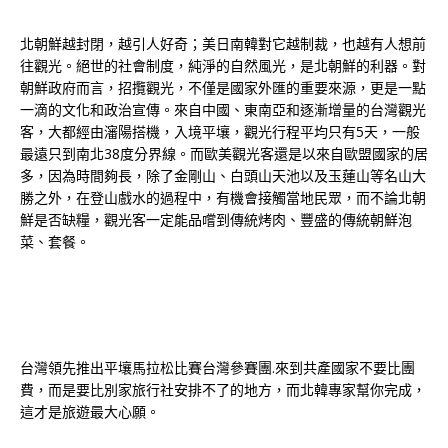
北朝鮮越封閉，越引人好奇；美日南韓對它越制裁，也越有人想前
往觀光。絕世的社會制度，純淨的自然風光，是北朝鮮的利器。對
朝鮮政府而言，招攬觀光，不僅是國家外匯的重要來源，更是一點
一滴的文化和政治宣傳。來自中國、東南亞和逐漸增量的台灣觀光
客，大都經由瀋陽搭機，入境平壤，觀光行程平均只有5天，一般
最遠只到南北38度分界線。而歐美觀光客還是以來自歐盟國家的居
多，因為時間夠長，除了金剛山、白頭山天池以及玉蓮山等名山大
勝之外，在登山戲水的過程中，有機會接觸當地民眾，而不論北朝
鮮是否缺糧，觀光客一定能品嚐到傳統烤肉、豐盛的傳統朝鮮泡
菜、套餐。
台灣領先推出平壤馬拉松比賽台灣參賽團.來到共產國家不要比團
費，而是要比別家旅行社安排不了的地方，而北韓專家幫你完成，
這才是旅遊最大心願。