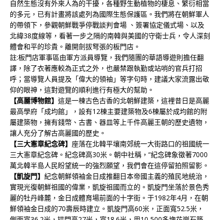
自然生態沒有外來人為的干擾，各種野生動植物的棲息、繁衍相當
的多元，已有計畫將該處列為國際生態保護區。我們將在朝鮮軍人
的帶領下，參觀朝鮮戰爭停戰談判會場 、簽署協定儀式場、以及
北緯38度線等，看著一步之隔的南韓與美國的守衛士兵，令人深刻
體會和平的珍貴。離開劍拔弩張的板門店。
註:板門店軍事區由軍方派員導覽，我們隨團的華語導遊則擔任翻
譯，除了衣著應較為正式之外，也嚴禁跟執勤或站哨的官兵打招
呼；當導覽人員提及「偉大的領袖」等字句時，建議大家流露出敬
仰的眼神，這對遊覽的順利進行有極大的幫助。
【高麗博物館】
這是一棟古色古香的北朝鮮建築，這裡昔日是高麗
最高學府「成均館」，設有12棟主要建築物及6棟屬於成均館的附
屬建築物，擁有錢幣、古書、器皿等上千件高麗王朝的歷史遺物，
讓人充分了解古高麗國的歷史。
【三大憲章紀念碑】
座落在北韓平壤南郊統一大街路口的祖國統一
三大憲章紀念碑。紀念碑高30米。朝中社稱，“紀念碑象徵著7000
萬北韓半島人民盼望統一的強烈願望，我們會在這停留拍照留影。
【凱旋門】
紀念朝鮮領袖金日成推翻日本帝國主義的殖民地統治，
實現光復朝鮮祖國的偉業，凱旋祖國而立的。凱旋門坐落於景色秀
麗的牡丹峰麓，金日成體育場前面的十字街。于1982年4月，在朝
鮮領袖金日成的70壽辰時建立。凱旋門高60米，正面寬52.5米，
側面寬36.2米，拱門高27米，寬18.6米，用10,500多塊花崗石築