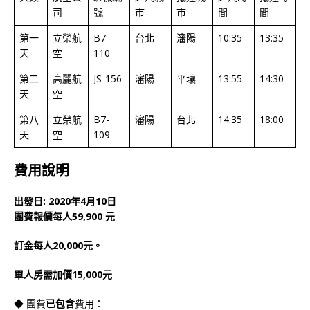
司
號
市
市
間
間
第一
立榮航
B7-
台北
瀋陽
10:35
13:35
天
空
110
第二
高麗航
JS-156
瀋陽
平壤
13:55
14:30
天
空
第八
立榮航
B7-
瀋陽
台北
14:35
18:00
天
空
109
費用說明
出發日: 2020年4月10日
團費報價每人59,900 元
訂金每人20,000元。
單人房需加價15,000元
◆ 團費
已包含
費用：