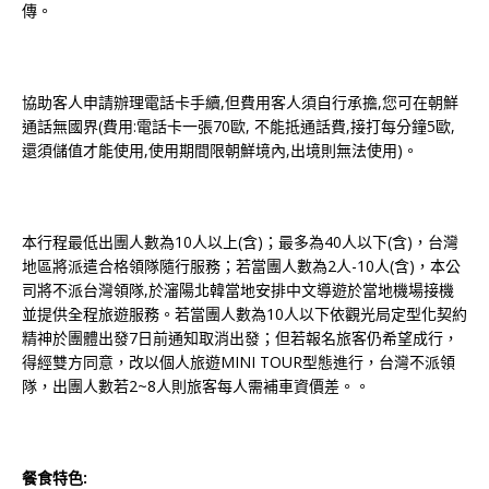
傳。
協助客人申請辦理電話卡手續,但費用客人須自行承擔,您可在朝鮮
通話無國界(費用:電話卡一張70歐, 不能抵通話費,接打每分鐘5歐,
還須儲值才能使用,使用期間限朝鮮境內,出境則無法使用)。
本行程最低出團人數為10人以上(含)；最多為40人以下(含)，台灣
地區將派遣合格領隊隨行服務；若當團人數為2人-10人(含)，本公
司將不派台灣領隊,於瀋陽北韓當地安排中文導遊於當地機場接機
並提供全程旅遊服務。若當團人數為10人以下依觀光局定型化契約
精神於團體出發7日前通知取消出發；但若報名旅客仍希望成行，
得經雙方同意，改以個人旅遊MINI TOUR型態進行，台灣不派領
隊，出團人數若2~8人則旅客每人需補車資價差。。
餐食特色: