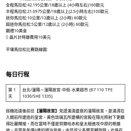
全程馬拉松:42.195公里/18歲以上 (4小時左右)160歐元
半程馬拉松:21.0975公里/18歲以上(2.5小時左右)100歐元
迷你馬拉松:10公里/12歲以上 (2小時) 60歐元
超迷你馬拉松:5公里/12歲以上 (2小時) 60歐元
觀禮10美金
 晶片計時器費用10美元
平壤馬拉松比賽路線圖:
每日行程
第 1
台北/瀋陽－瀋陽故宮-中街-水果超市 (B7 110 TPE
天
1030/SHE 1335)
搭機抵達後前往
【瀋陽故宮】
見證滿清盛衰的瀋陽故宮，是滿清在
入關前所建造的皇宮，黃色琉璃瓦所建構的宮殿在陽光照射下更顯
得壯麗輝煌，而在當時不僅是努爾哈赤和皇太極進攻中原的根據
地，且當年年僅6歲的順治皇帝，由其叔父多爾袞輔政時，也是在