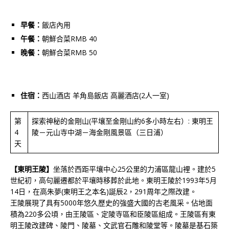
早餐：
飯店內用
午餐：
朝鮮合菜RMB 40
晚餐：
朝鮮合菜RMB 50
住宿：
西山酒店 羊角島飯店 高麗酒店(2人一室)
第
探索神秘的金剛山(平壤至金剛山約6多小時左右）: 東明王
4
陵－元山寺中湖－海金剛風景區（三日浦）
天
【東明王陵】
坐落於西距平壤中心25公里的力浦區龍山裡。建於5
世紀初，高句麗遷都於平壤時移葬於此地。東明王陵於1993年5月
14日，在高朱夢(東明王之本名)誕辰2，291周年之際改建。
王陵展現了具有5000年悠久歷史的強盛大國的古老風采。佔地面
積為220多公頃，由王陵區、定陵寺區和臣陵區組成。王陵區有東
明王陵改建碑、陵門、陵墓、文武官石雕和陵堂等。陵墓是基石築