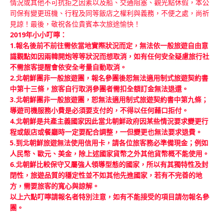
情況或其他不可抗拒之因素以及船、交通阻塞、觀光點休假，本公
司保有變更班機、行程及同等飯店之權利與義務，不便之處，尚祈
見諒！最後，敬祝各位貴賓本次旅途愉快！
2019年小小叮嚀：
1.報名後前不前往需依當地實際狀況而定，無法依一般旅遊自由意
識觀點如因兩韓開炮等等狀況而想取消，如有任何安全疑慮旅行社
不需旅客提醒會依安全考量自動取消。
2.北朝鮮團非一般旅遊團，報名參團後恕無法適用制式旅遊契約書
中第十三條，旅客自行取消參團者需扣全額訂金無法退還。
3.北朝鮮團非一般旅遊團，恕無法適用制式旅遊契約書中第九條；
導遊司機服務小費是必須要支付的，不得以任何藉口拒付。
4.北朝鮮是共產主義國家因此當北朝鮮政府因某些情況要求變更行
程或飯店或餐廳時一定要配合調整，一但變更也無法要求退費。
5.到北朝鮮旅遊無法使用信用卡，請各位旅客務必準備現金；例如
人民幣、歐元、美金，除上述國家貨幣之外其他貨幣概不能使用。
6.北朝鮮比較保守又屬強人領導型態的國家，所以有其獨特性及封
閉性，旅遊品質的穩定性並不如其他先進國家，若有不完善的地
方，需要旅客的寬心與諒解。
以上六點叮嚀請報名者特別注意，如有不能接受的項目請勿報名參
團。