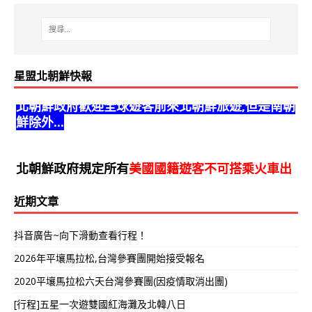
星盟北朝鮮快報
北朝鮮政府歡迎全球遊客前來北朝鮮旅遊,但是南朝
鮮除外...
北朝鮮政府規定所有
美國國籍遊客不可搭乘火車出
境
,一律需搭乘飛機。
近期文章
抖音廣告~向下滑動查看行程！
2026年平壤馬拉松,台灣參賽團開始接受報名
2020平壤馬拉松六天台灣參賽團(因疫情取消出團)
[行程]五星一次遊雙國紅海灘及北韓八日