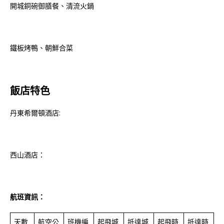
開城銅碗御膳餐、清流火鍋
鐵板烤鴨、朝鮮合菜
飯店特色
丹東希爾頓酒店:
西山酒店：
航班資訊：
天數
航空公
班機編
起飛城
抵達城
起飛時
抵達時