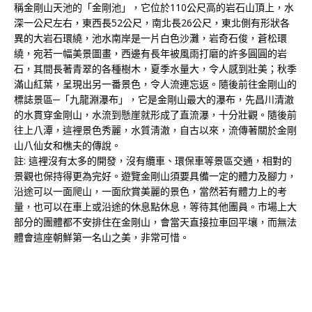
稱金剛山天池的「金剛池」，它位於110公尺高的岩石山頂上，水
深一公尺左右，東西長52公尺，南北長26公尺，東北側有形狀各
異的大岩石環繞，池水南岸是一片白色沙灘，岩奇石俊，蒼松環
繞，宛若一幅美景圖畫，西邊有長年被風雨打磨的許多圓圓的岩
石，其間長著青翠的各種樹木，夏季水量大，令人感到壯美；秋季
滿山紅葉，呈現出另一番景色，令人流連忘返。隨後前往金剛山的
標誌景區─「九龍淵瀑布」，它是金剛山最大的瀑布，先昌川清澈
的水貫穿金剛山，水流到懸崖就形成了直流瀑，十分壯觀。隨後前
往上八潭，這裡景色秀麗，水質淸澈，自古以來，流傳著關於金剛
山八仙女和樵夫的傳說。
註: 這裡沒有太多的開發，沒有纜車、環保車等景區交通，相對的
景觀也保持得更為完好。遊覽金剛山須要具備一定的體力及腳力，
沿途可以一面爬山，一面欣賞美麗的景色，當然若有體力上的考
量，也可以在車上或沿途的休息點休息，等待其他團員。市場上大
部分的團體都不安排住在金剛山，會當天直接拉車回平壤，而無法
體會這座朝鮮第一名山之美，非常可惜。