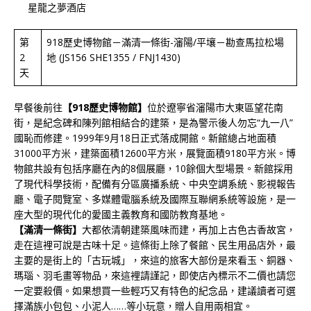
星龍之夢酒店
第
918歷史博物館－滿清一條街-瀋陽/平壤－勘查馬拉松場
2
地 (JS156 SHE1355 / FNJ1430)
天
早餐後前往
【918歷史博物館】
位於遼寧省瀋陽市大東區望花南
街，是紀念碑和陳列館相結合的建築，是為警示後人勿忘“九一八”
國恥而修建。1999年9月18日正式落成開館。新館總占地面積
31000平方米，建築面積12600平方米，展覽面積9180平方米。博
物館共設有包括序廳在內的8個展廳，10餘個大型場景。新館採用
了現代科學技術，配備有分區廣播系統、中央空調系統、影視報告
廳、電子閱覽室、多媒體電腦系統及國際互聯網系統等設施，是一
座大型的現代化的愛國主義教育和國防教育基地。
【滿清一條街】
大都依清朝建築風味而建，再加上古色古香故宮，
走在這裡可說是古味十足。這條街上除了餐館、民生用品店外，最
主要的是街上的「古玩城」，來這的旅客大部份是來看玉、銅器、
瑪瑙、羽毛畫等物品，來這裡請謹記，即使店內標示不二價也請您
一定要殺價。如果想買一些輕巧又有特色的紀念品，建議讀者可選
擇滿族小包包、小泥人……等小玩意，贈人自用兩相宜。