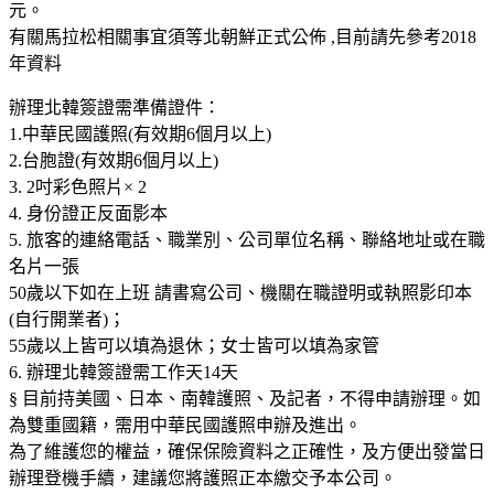
元。
有關馬拉松相關事宜須等北朝鮮正式公佈 ,目前請先參考2018
年資料
辦理北韓簽證需準備證件：
1.中華民國護照(有效期6個月以上)
2.台胞證(有效期6個月以上)
3. 2吋彩色照片× 2
4. 身份證正反面影本
5. 旅客的連絡電話、職業別、公司單位名稱、聯絡地址或在職
名片一張
50歲以下如在上班 請書寫公司、機關在職證明或執照影印本
(自行開業者)；
55歲以上皆可以填為退休；女士皆可以填為家管
6. 辦理北韓簽證需工作天14天
§ 目前持美國、日本、南韓護照、及記者，不得申請辦理。如
為雙重國籍，需用中華民國護照申辦及進出。
為了維護您的權益，確保保險資料之正確性，及方便出發當日
辦理登機手續，建議您將護照正本繳交予本公司。