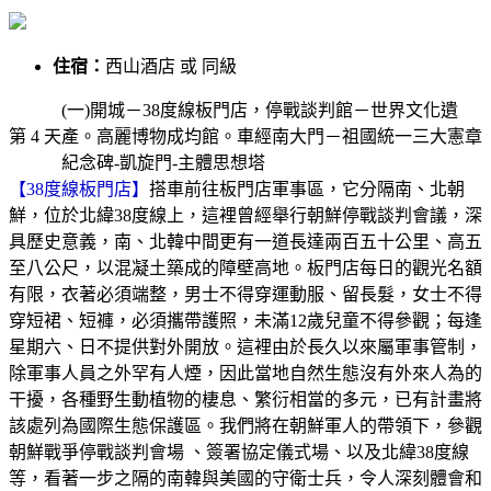
住宿：
西山酒店 或 同級
(一)開城－38度線板門店，停戰談判館－世界文化遺
第 4 天
產。高麗博物成均館。車經南大門－祖國統一三大憲章
紀念碑-凱旋門-主體思想塔
【38度線板門店】
搭車前往板門店軍事區，它分隔南、北朝
鮮，位於北緯38度線上，這裡曾經舉行朝鮮停戰談判會議，深
具歷史意義，南、北韓中間更有一道長達兩百五十公里、高五
至八公尺，以混凝土築成的障壁高地。板門店每日的觀光名額
有限，衣著必須端整，男士不得穿運動服、留長髮，女士不得
穿短裙、短褲，必須攜帶護照，未滿12歲兒童不得參觀；每逢
星期六、日不提供對外開放。這裡由於長久以來屬軍事管制，
除軍事人員之外罕有人煙，因此當地自然生態沒有外來人為的
干擾，各種野生動植物的棲息、繁衍相當的多元，已有計畫將
該處列為國際生態保護區。我們將在朝鮮軍人的帶領下，參觀
朝鮮戰爭停戰談判會場 、簽署協定儀式場、以及北緯38度線
等，看著一步之隔的南韓與美國的守衛士兵，令人深刻體會和