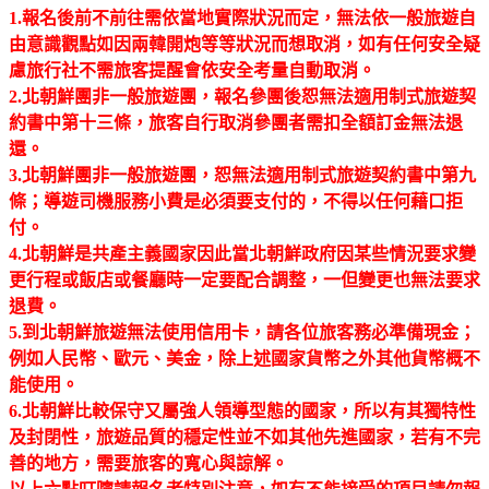
1.報名後前不前往需依當地實際狀況而定，無法依一般旅遊自
由意識觀點如因兩韓開炮等等狀況而想取消，如有任何安全疑
慮旅行社不需旅客提醒會依安全考量自動取消。
2.北朝鮮團非一般旅遊團，報名參團後恕無法適用制式旅遊契
約書中第十三條，旅客自行取消參團者需扣全額訂金無法退
還。
3.北朝鮮團非一般旅遊團，恕無法適用制式旅遊契約書中第九
條；導遊司機服務小費是必須要支付的，不得以任何藉口拒
付。
4.北朝鮮是共產主義國家因此當北朝鮮政府因某些情況要求變
更行程或飯店或餐廳時一定要配合調整，一但變更也無法要求
退費。
5.到北朝鮮旅遊無法使用信用卡，請各位旅客務必準備現金；
例如人民幣、歐元、美金，除上述國家貨幣之外其他貨幣概不
能使用。
6.北朝鮮比較保守又屬強人領導型態的國家，所以有其獨特性
及封閉性，旅遊品質的穩定性並不如其他先進國家，若有不完
善的地方，需要旅客的寬心與諒解。