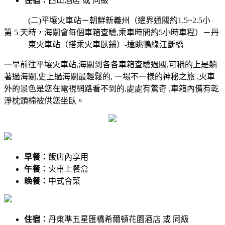
住宿：
西山酒店 或 同級
(二)平壤火車站－朝鮮新義州（邊界通關約1.5~2.5小
第 5 天
時，海關會每個車箱查驗,乘車時間約5小時車程）－丹
東火車站（搭乘火車臥鋪）-遠眺鴨綠江斷橋
一早前往平壤火車站,海關到各各車箱查驗過關,可稱的上是躺
著過海關,史上過海關最輕鬆的, 一場不一樣的神秘之旅 ,火車
外的景色是您在電視網路看不到的,處處有驚奇 ,車箱內備有乾
淨枕頭棉被供您坐臥。
早餐：
飯店內享用
午餐：
火車上餐盒
晚餐：
中式合菜
住宿：
丹東準五星匯橋希爾頓花園酒店 或 同級