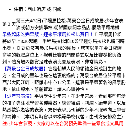
住宿：
西山酒店 或 同級
第三天4/7(日)平壤馬拉松-萬景台金日成故居-少年宮表
第 3 天
演或朝方安排學校-朝鮮國家紀念品店-體驗平壤地鐵
早些起床吃完早飯，迎來平壤馬拉松比賽日！
 平壤馬拉松
將於早上8:30起跑！半程馬拉松和10公里迷你馬拉松也將同時
出發。  對於沒有參加馬拉松的團員，您可以坐在金日成體
育場的觀眾席位上，觀看比賽的開閉幕式以及比賽發槍與衝
刺。體育場內觀賞足球表演比賽及表演，非常精彩。
【萬景台金日成故居】
它是朝鮮人民的領袖金日成誕生的地
方，金日成的童年也是在這裏度過的；萬景台故居位於平壤市
西部大同江畔，距離市中心12公里，這裏是平壤著名的風景勝
地，依山臨水、蔥蘢蒼翠，讓人心曠神怡。
【少年宮表演】
平壤學生少年宮。在少年宮裏，看到那些可愛
的孩子專注地學習各種樂器，練習舞蹈、刺繡、跆拳道，以及
熱烈歡迎遊客的表演，充份表現北朝鮮的少年不服輸向上學習
的精神。（本項有時會以69模範學校代替，由朝方安排為主）
註: 少年宮參觀，大家可以在台灣預先準備一些零食或文具用