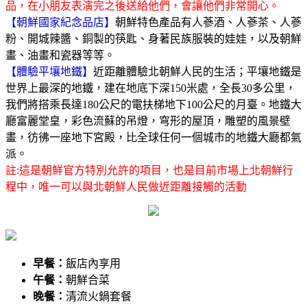
品，在小朋友表演完之後送給他們，會讓他們非常開心。
【朝鮮國家紀念品店】
朝鮮特色產品有人蔘酒、人蔘茶、人蔘
粉、開城辣醬、銅製的筷匙、身著民族服裝的娃娃，以及朝鮮
畫、油畫和瓷器等等。
【體驗平壤地鐵】
近距離體驗北朝鮮人民的生活；平壤地鐵是
世界上最深的地鐵，建在地底下深150米處，全長30多公里，
我們將搭乘長達180公尺的電扶梯地下100公尺的月臺。地鐵大
廳富麗堂皇，彩色流蘇的吊燈，穹形的屋頂，雕塑的風景壁
畫，彷彿一座地下宮殿，比全球任何一個城市的地鐵大廳都氣
派。
註:這是朝鮮官方特別允許的項目，也是目前市場上北朝鮮行
程中，唯一可以與北朝鮮人民做近距離接觸的活動
早餐：
飯店內享用
午餐：
朝鮮合菜
晚餐：
清流火鍋套餐