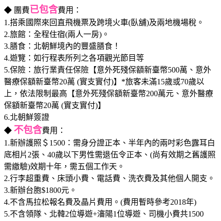
已包含
◆ 團費
費用：
1.搭乘國際來回直飛機票及跨境火車(臥舖)及兩地機場稅。
2.旅館：全程住宿(兩人一房)。
3.膳食：北朝鮮境內的豐盛膳食！
4.遊覽：如行程表所列之各項觀光節目等
5.保險：旅行業責任保險【意外死殘保額新臺幣500萬、意外
醫療保額新臺幣20萬 (實支實付)】*旅客未滿15歲或70歲以
上，依法限制最高【意外死殘保額新臺幣200萬元、意外醫療
保額新臺幣20萬 (實支實付)】
6.北朝鮮簽證
不包含
◆
費用：
1.新辦護照＄1500：需身分證正本、半年內的兩吋彩色露耳白
底相片2張、40歲以下男性需退伍令正本、(尚有效期之舊護照
需繳驗)效期十年，需五個工作天。
2.行李超重費、床頭小費、電話費、洗衣費及其他個人開支。
3.新辦台胞$1800元。
4.不含馬拉松報名費及晶片費用。(費用暫時參考2018年)
5.不含領隊、北韓2位導遊+瀋陽1位導遊、司機小費共1500