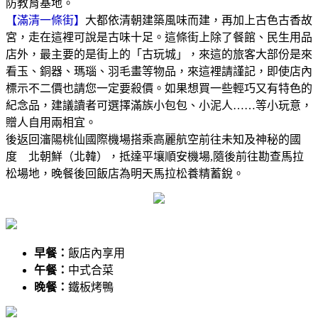
防教育基地。
【滿清一條街】
大都依清朝建築風味而建，再加上古色古香故
宮，走在這裡可說是古味十足。這條街上除了餐館、民生用品
店外，最主要的是街上的「古玩城」，來這的旅客大部份是來
看玉、銅器、瑪瑙、羽毛畫等物品，來這裡請謹記，即使店內
標示不二價也請您一定要殺價。如果想買一些輕巧又有特色的
紀念品，建議讀者可選擇滿族小包包、小泥人……等小玩意，
贈人自用兩相宜。
後返回瀋陽桃仙國際機場搭乘高麗航空前往未知及神秘的國
度 北朝鮮（北韓），抵達平壤順安機場,隨後前往勘查馬拉
松場地，晚餐後回飯店為明天馬拉松養精蓄銳。
早餐：
飯店內享用
午餐：
中式合菜
晚餐：
鐵板烤鴨