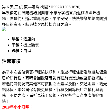
第 6 天
(三)丹東—瀋陽/桃園ZH9077(1305/1620)
早餐後前往瀋陽機場,隨即搭乘豪華客機直飛返桃園國際機
場，團員們互道珍重再見後，平平安安、快快樂樂地歸向闊別
多日的家園，結束這次馬拉松六日之旅。
早餐：
酒店內
午餐：
機上簡餐
晚餐：
自理
注意事項
為了本次各位貴賓行程愉快順利，旅遊行程住宿及旅遊點儘量
忠於原行程，有時會因飯店確認行程前後更動或互換觀光點，
若遇特殊情況或其他不可抗拒之因素以及船、交通阻塞、觀光
點休假，本公司保有變更班機、行程及同等飯店之權利與義
務，不便之處，尚祈見諒！最後，敬祝各位貴賓本次旅途愉
快！
2019年小小叮嚀：