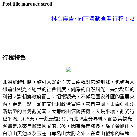
Post title marquee scroll
抖音廣告~向下滑動查看行程！
-
20
行程特色
北朝鮮越封閉，越引人好奇；美日南韓對它越制裁，也越有人
想前往觀光。絕世的社會制度，純淨的自然風光，是北朝鮮的
利器。對朝鮮政府而言，招攬觀光，不僅是國家外匯的重要來
源，更是一點一滴的文化和政治宣傳。來自中國、東南亞和逐
漸增量的台灣觀光客，大都經由瀋陽搭機，入境平壤，觀光行
程平均只有5天，一般最遠只到南北38度分界線。而歐美觀光
客還是以來自歐盟國家的居多，因為時間夠長，除了金剛山、
白頭山天池以及玉蓮山等名山大勝之外，在登山戲水的過程