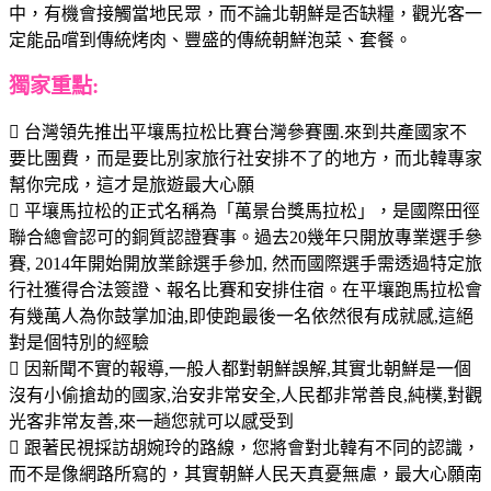
中，有機會接觸當地民眾，而不論北朝鮮是否缺糧，觀光客一
定能品嚐到傳統烤肉、豐盛的傳統朝鮮泡菜、套餐。
獨家重點:
 台灣領先推出平壤馬拉松比賽台灣參賽團.來到共產國家不
要比團費，而是要比別家旅行社安排不了的地方，而北韓專家
幫你完成，這才是旅遊最大心願
 平壤馬拉松的正式名稱為「萬景台獎馬拉松」，是國際田徑
聯合總會認可的銅質認證賽事。過去20幾年只開放專業選手參
賽, 2014年開始開放業餘選手參加, 然而國際選手需透過特定旅
行社獲得合法簽證、報名比賽和安排住宿。在平壤跑馬拉松會
有幾萬人為你鼓掌加油,即使跑最後一名依然很有成就感,這絕
對是個特別的經驗
 因新聞不實的報導,一般人都對朝鮮誤解,其實北朝鮮是一個
沒有小偷搶劫的國家,治安非常安全,人民都非常善良,純樸,對觀
光客非常友善,來一趟您就可以感受到
 跟著民視採訪胡婉玲的路線，您將會對北韓有不同的認識，
而不是像網路所寫的，其實朝鮮人民天真憂無慮，最大心願南