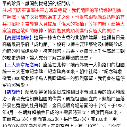
平的珍貴。離開劍拔弩張的板門店。
註:板門店軍事區由軍方派員導覽，我們隨團的華語導遊則擔
任翻譯，除了衣著應較為正式之外，也嚴禁跟執勤或站哨的官
兵打招呼；當導覽人員提及「偉大的領袖」等字句時，建議大
家流露出敬仰的眼神，這對遊覽的順利進行有極大的幫助。
【高麗博物館】
這是一棟古色古香的北朝鮮建築，這裡昔日是
高麗最高學府「成均館」，設有12棟主要建築物及6棟屬於成
均館的附屬建築物，擁有錢幣、古書、器皿等上千件高麗王朝
的歷史遺物，讓人充分了解古高麗國的歷史。
【三大憲章紀念碑】
座落在北韓平壤南郊統一大街路口的祖國
統一三大憲章紀念碑。紀念碑高30米。朝中社稱，“紀念碑象
徵著7000萬北韓半島人民盼望統一的強烈願望，我們會在這停
留拍照留影。
【凱旋門】
紀念朝鮮領袖金日成推翻日本帝國主義的殖民地統
治，實現光復朝鮮祖國的偉業，凱旋祖國而立的。凱旋門坐落
於景色秀麗的牡丹峰麓，金日成體育場前面的十字街。于1982
年4月，在朝鮮領袖金日成的70壽辰時建立。凱旋門高60米，
正面寬52.5米，側面寬36.2米，拱門高27米，寬18.6米，用
10,500多塊花崗石築成。在凱旋門上，有〝1925〞、〝1945〞