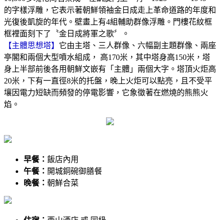
的字樣浮雕，它表示著朝鮮領袖金日成走上革命道路的年度和
光復後凱旋的年代。壁畫上有4組輔助群像浮雕。門樓花紋框
框裡面刻下了〝金日成將軍之歌〞。
【主體思想塔】
它由主塔、三人群像、六幅副主題群像、兩座
亭閣和兩個大型噴水組成， 高170米，其中塔身高150米，塔
身上半部前後各用朝鮮文嵌有「主體」兩個大字。塔頂火炬高
20米，下有一直徑8米的托盤，晚上火炬可以點亮，且不受平
壤因電力短缺而頻發的停電影響，它象徵著在燃燒的熊熊火
焰。
早餐：
飯店內用
午餐：
開城銅碗御膳餐
晚餐：
朝鮮合菜