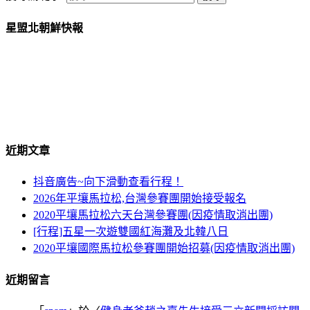
星盟北朝鮮快報
北朝鮮政府歡迎全球遊客前來北朝鮮旅遊,但是南朝鮮除外...
近期文章
抖音廣告~向下滑動查看行程！
北朝鮮政府規定所有
美國國籍遊客不可搭乘火車出境
,一律需
2026年平壤馬拉松,台灣參賽團開始接受報名
搭乘飛機。
2020平壤馬拉松六天台灣參賽團(因疫情取消出團)
[行程]五星一次遊雙國紅海灘及北韓八日
2020平壤國際馬拉松參賽團開始招募(因疫情取消出團)
近期留言