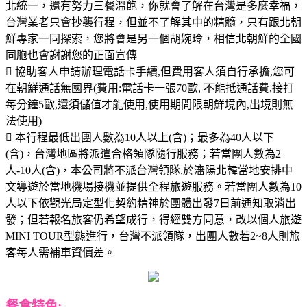
北統一，還有努力三餐溫飽，你就會了解在台灣是多麼幸福，
台灣業者只會抄襲行程，但並不了解其中的精髓，只有跟北朝
鮮專家一同探索，您將會是另一個胡婉玲，相信北朝鮮的全國
同胞也會謝謝您的正面宣傳
 協助客人申請辦理電話卡手續,但費用客人須自行承擔,您可
在朝鮮通話無國界(費用:電話卡一張70歐, 不能抵通話費,接打
每分鐘5歐,還須儲值才能使用,使用期間限朝鮮境內,出境則無
法使用)
 本行程最低出團人數為10人以上(含)；最多為40人以下
(含)，台灣地區將派遣合格領隊隨行服務；若當團人數為2
人-10人(含)，本公司將不派台灣領隊,於瀋陽北韓當地安排中
文導遊於當地機場接機並提供全程旅遊服務。若當團人數為10
人以下依觀光局定型化契約精神於團體出發7日前通知取消出
發；但若報名旅客仍希望成行，得經雙方同意，改以個人旅遊
MINI TOUR型態進行，台灣不派領隊，出團人數若2~8人則旅
客每人需補車資價差。
餐食特色: