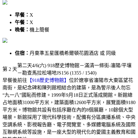
早餐：
X
午餐：
X
晚餐：
機上簡餐
住宿：
丹東準五星匯橋希爾頓花園酒店 或 同級
第二天4/6(六) 918歷史博物館－滿清一條街-瀋陽/平壤
第 2 天
－勘查馬拉松場地JS156 (1355 / 1540)
早餐後前往
【918歷史博物館】
位於遼寧省瀋陽市大東區望花
南街，是紀念碑和陳列館相結合的建築，是為警示後人勿忘
“九一八”國恥而修建。1999年9月18日正式落成開館。新館總
占地面積31000平方米，建築面積12600平方米，展覽面積9180
平方米。博物館共設有包括序廳在內的8個展廳，10餘個大型
場景。新館採用了現代科學技術，配備有分區廣播系統、中央
空調系統、影視報告廳、電子閱覽室、多媒體電腦系統及國際
互聯網系統等設施，是一座大型的現代化的愛國主義教育和國