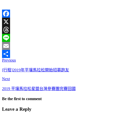
Facebook
X
Threads
Line
Email
Previous
分
享
[行程]2019年平壤馬拉松開始招募跑友
Next
2019 平壤馬拉松星盟台灣參賽團完賽回國
Be the first to comment
Leave a Reply