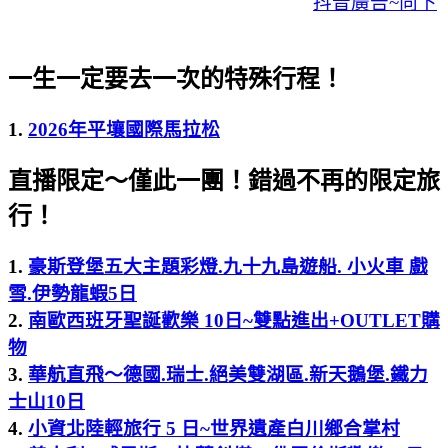
抖音廣告~向下
一生一定要去一次的特殊行程！
1.
2026年平壤國際馬拉松
直播限定～僅此一團！錯過不再的限定旅
行！
1.
豪斯登堡五大主題彩燈.九十九島遊船. 小火車 戲
雪.伊勢龍蝦5日
2.
南歐西班牙聖誕歡樂 10日~雙點進出+OUTLET購
物
3.
華航直飛～德國.瑞士.絕美雙湖區.新天鵝堡.鐵力
士山10日
4.
小資北陸輕旅行 5 日~世界遺產白川鄉合掌村