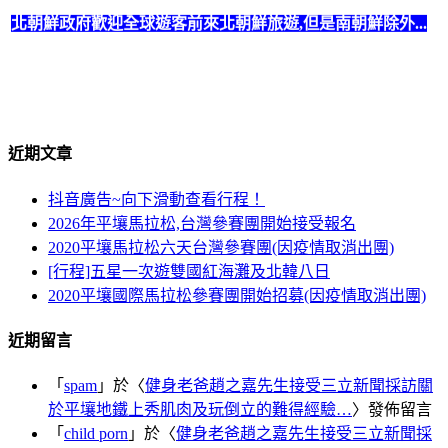
鍵
北朝鮮政府歡迎全球遊客前來北朝鮮旅遊,但是南朝鮮除外...
字:
北朝鮮政府規定所有
美國國籍遊客不可搭乘火車出境
,一律需
搭乘飛機。
近期文章
抖音廣告~向下滑動查看行程！
2026年平壤馬拉松,台灣參賽團開始接受報名
2020平壤馬拉松六天台灣參賽團(因疫情取消出團)
[行程]五星一次遊雙國紅海灘及北韓八日
2020平壤國際馬拉松參賽團開始招募(因疫情取消出團)
近期留言
「
spam
」於〈
健身老爸趙之嘉先生接受三立新聞採訪關
於平壤地鐵上秀肌肉及玩倒立的難得經驗…
〉發佈留言
「
child porn
」於〈
健身老爸趙之嘉先生接受三立新聞採