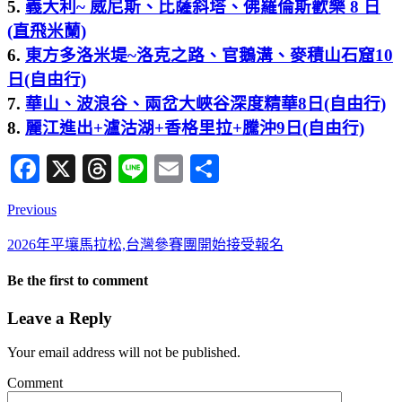
5.
義大利~ 威尼斯、比薩斜塔、佛羅倫斯歡樂 8 日
(直飛米蘭)
6.
東方多洛米堤~洛克之路、官鵝溝、麥積山石窟10
日(自由行)
7.
華山、波浪谷、兩岔大峽谷深度精華8日(自由行)
8.
麗江進出+瀘沽湖+香格里拉+騰沖9日(自由行)
Facebook
X
Threads
Line
Email
分
享
Previous
2026年平壤馬拉松,台灣參賽團開始接受報名
Be the first to comment
Leave a Reply
Your email address will not be published.
Comment