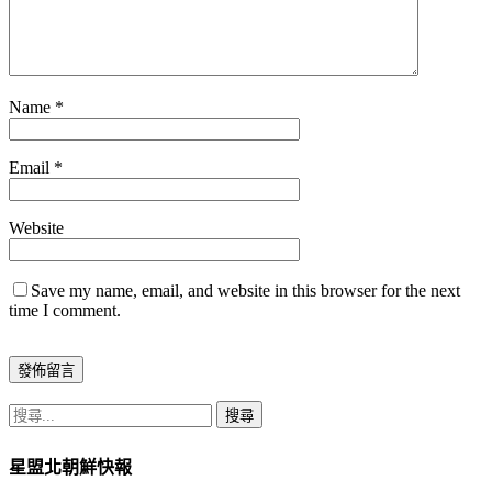
Name
*
Email
*
Website
Save my name, email, and website in this browser for the next
time I comment.
搜
尋
星盟北朝鮮快報
關