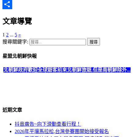
Email
分
文章導覽
享
1
2
...
5
»
搜尋關鍵字:
星盟北朝鮮快報
北朝鮮政府歡迎全球遊客前來北朝鮮旅遊,但是南朝鮮除外...
北朝鮮政府規定所有
美國國籍遊客不可搭乘火車出境
,一律需
搭乘飛機。
近期文章
抖音廣告~向下滑動查看行程！
2026年平壤馬拉松,台灣參賽團開始接受報名