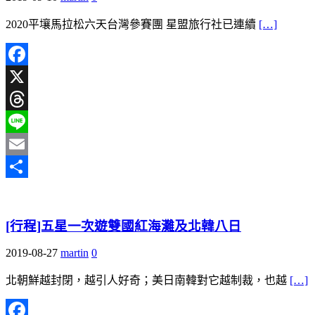
2020平壤馬拉松六天台灣參賽團 星盟旅行社已連續
[…]
Facebook
X
Threads
Line
Email
分
享
[行程]五星一次遊雙國紅海灘及北韓八日
2019-08-27
martin
0
北朝鮮越封閉，越引人好奇；美日南韓對它越制裁，也越
[…]