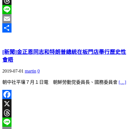
X
Threads
Line
Email
分
享
[新聞]金正恩同志和特朗普總統在板門店舉行歷史性
會晤
2019-07-01
martin
0
朝中社平壤７月１日電 朝鮮勞動党委員長、國務委員會
[…]
Facebook
X
Threads