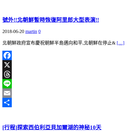
分
享
號外!!北朝鮮暫時恢復阿里郎大型表演!!
2018-06-20
martin
0
北朝鮮政府宣布慶祝朝鮮半島邁向和平,北朝鮮在停止&
[…]
Facebook
X
Threads
Line
Email
分
享
[行程]探索西伯利亞貝加爾湖的神秘10天