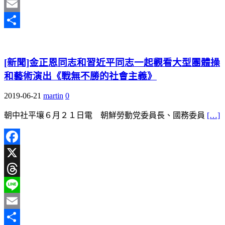
Line
Email
分
享
[新聞]金正恩同志和習近平同志一起觀看大型團體操
和藝術演出《戰無不勝的社會主義》
2019-06-21
martin
0
朝中社平壤６月２１日電 朝鮮勞動党委員長、國務委員
[…]
Facebook
X
Threads
Line
Email