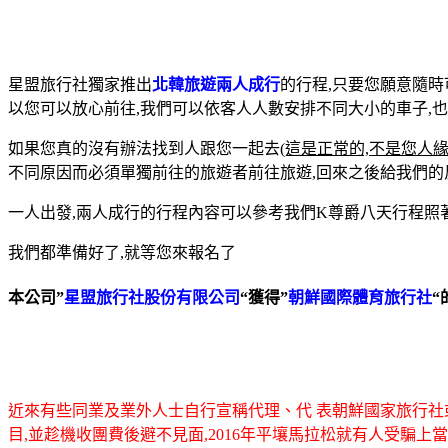
星盟旅行社獨家推出
北韓旅遊兩人成行
的行程,只要您願意隨時
以您可以放心前往,我們可以依客人人數安排不同大小的車子,
如果您真的沒有辦法找到人跟您一起去
(這是正常的,不是您人緣
不同原因而必須單獨前往的旅遊者前往旅遊,回來之後給我們的
一人出發,兩人成行的行程內容可以參考我們K尊爵八天行程照
我們都準備好了,就等您來報名了
本公司”
星盟旅行社股份有限公司
“獲得”
朝鮮國際體育旅行社
“
近來有些同業及業外人士自行宣稱代理
、
代 表朝鮮國家旅行社
目,並趁機收團費後避不見面,2016年平壤馬拉松就有人受騙