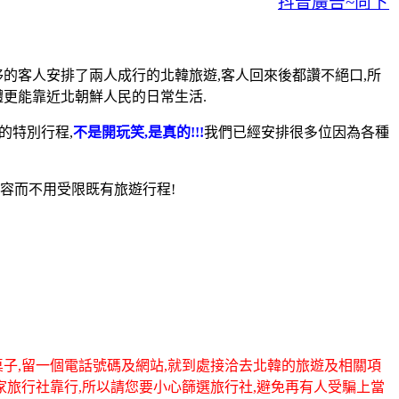
抖音廣告~向下滑動
移的客人安排了兩人成行的北韓旅遊,客人回來後都讚不絕口,所
體更能靠近北朝鮮人民的日常生活.
的特別行程,
不是開玩笑,是真的!!!
我們已經安排很多位因為各種
容而不用受限既有旅遊行程!
桌子,留一個電話號碼及網站,就到處接洽去北韓的旅遊及相關項
一家旅行社靠行,所以請您要小心篩選旅行社,避免再有人受騙上當