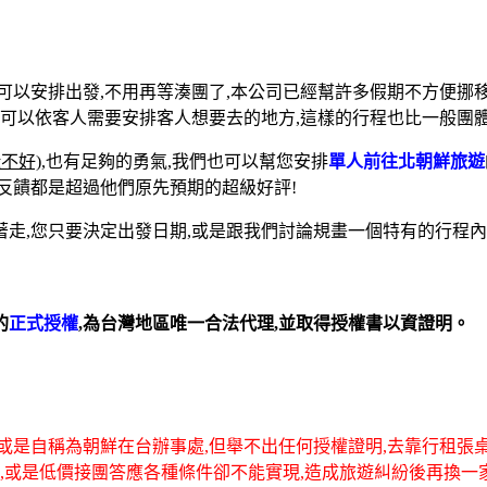
可以安排出發,不用再等湊團了,本公司已經幫許多假期不方便挪
也可以依客人需要安排客人想要去的地方,這樣的行程也比一般團
不好)
,也有足夠的勇氣,我們也可以幫您安排
單人前往北朝鮮旅遊
反饋都是超過他們原先預期的超級好評!
著走,您只要決定出發日期,或是跟我們討論規畫一個特有的行程內
的
正式授權
,為台灣地區唯一合法代理,並取得授權書以資證明。
或是自稱為朝鮮在台辦事處,但舉不出任何授權證明,去靠行租張
上當,或是低價接團答應各種條件卻不能實現,造成旅遊糾紛後再換