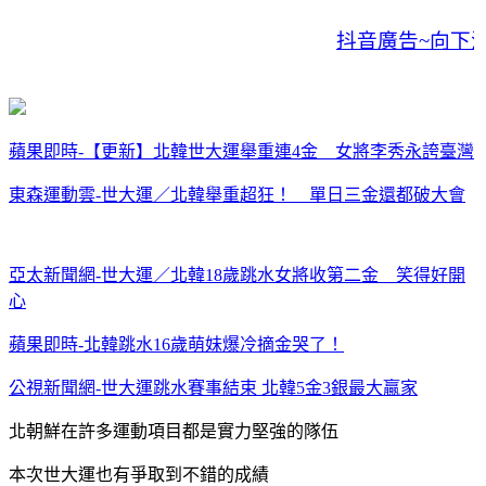
抖音廣告~向下
蘋果即時-【更新】北韓世大運舉重連4金 女將李秀永誇臺灣
東森運動雲-世大運／北韓舉重超狂！ 單日三金還都破大會
亞太新聞網-世大運／北韓18歲跳水女將收第二金 笑得好開
心
蘋果即時-北韓跳水16歲萌妹爆冷摘金哭了！
公視新聞網-世大運跳水賽事結束 北韓5金3銀最大贏家
北朝鮮在許多運動項目都是實力堅強的隊伍
本次世大運也有爭取到不錯的成績