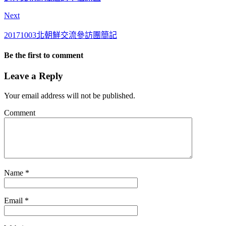
Next
20171003北朝鮮交流參訪團簡記
Be the first to comment
Leave a Reply
Your email address will not be published.
Comment
Name
*
Email
*