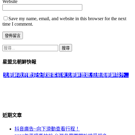
Website
Save my name, email, and website in this browser for the next
time I comment.
搜
尋
星盟北朝鮮快報
關
鍵
北朝鮮政府歡迎全球遊客前來北朝鮮旅遊,但是南朝鮮除外...
字:
北朝鮮政府規定所有
美國國籍遊客不可搭乘火車出境
,一律需
搭乘飛機。
近期文章
抖音廣告~向下滑動查看行程！